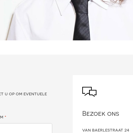
?
et u op om eventuele
Bezoek ons
am
*
van baerlestraat 24