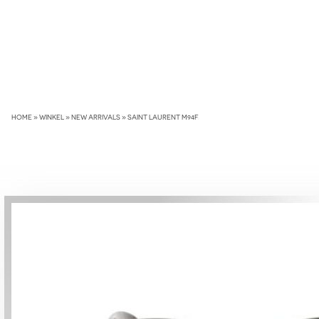
Skip
to
content
HOME
»
WINKEL
»
NEW ARRIVALS
»
SAINT LAURENT M94F