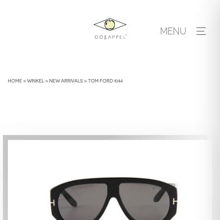
Skip
to
MENU
content
HOME
»
WINKEL
»
NEW ARRIVALS
»
TOM FORD 1044