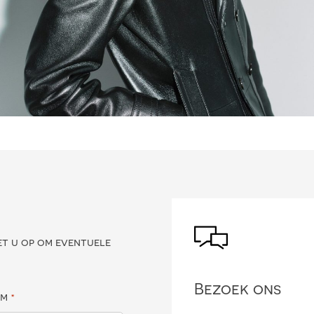
?
et u op om eventuele
Bezoek ons
am
*