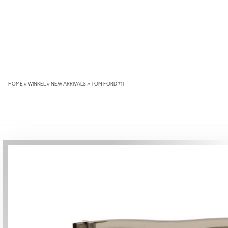
Skip
to
content
HOME
»
WINKEL
»
NEW ARRIVALS
»
TOM FORD 711