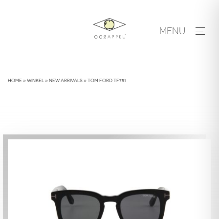
Skip
to
MENU
content
HOME
»
WINKEL
»
NEW ARRIVALS
»
TOM FORD TF751