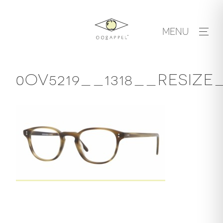
Skip
to
MENU
content
0OV5219__1318__RESIZE