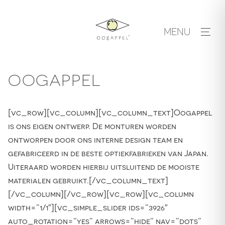
Skip
to
MENU
content
OOGAPPEL
[vc_row][vc_column][vc_column_text]Oogappel
is ons eigen ontwerp. De monturen worden
ontworpen door ons interne design team en
gefabriceerd in de beste optiekfabrieken van Japan.
Uiteraard worden hierbij uitsluitend de mooiste
materialen gebruikt.[/vc_column_text]
[/vc_column][/vc_row][vc_row][vc_column
width=”1/1″][vc_simple_slider ids=”3926″
auto_rotation=”yes” arrows=”hide” nav=”dots”