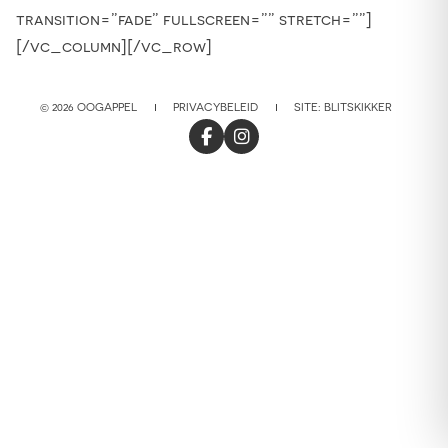
transition=”fade” fullscreen=”” stretch=””]
[/vc_column][/vc_row]
© 2026 OOGAPPEL
PRIVACYBELEID
SITE:
BLITSKIKKER