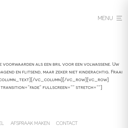
MENU
 voorwaarden als een bril voor een volwassene. Uw
dagend en flitsend, maar zeker niet kinderachtig. Fraai
/vc_column_text][/vc_column][/vc_row][vc_row]
 transition=”fade” fullscreen=”” stretch=””]
EL
AFSPRAAK MAKEN
CONTACT