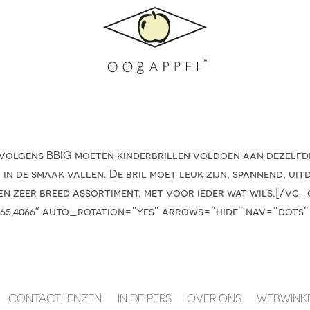
lgens BBIG moeten kinderbrillen voldoen aan dezelfde
in de smaak vallen. De bril moet leuk zijn, spannend, uit
een zeer breed assortiment, met voor ieder wat wils.[
065,4066″ auto_rotation=”yes” arrows=”hide” nav=”dots”
CONTACTLENZEN
IN DE PERS
OVER ONS
WEBWINK