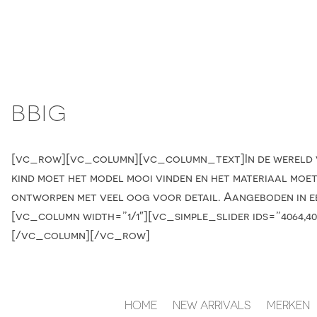
Skip
to
content
BBIG
[vc_row][vc_column][vc_column_text]In de wereld vo
kind moet het model mooi vinden en het materiaal moet 
ontworpen met veel oog voor detail. Aangeboden in 
[vc_column width=”1/1″][vc_simple_slider ids=”4064,4
[/vc_column][/vc_row]
HOME
NEW ARRIVALS
MERKEN