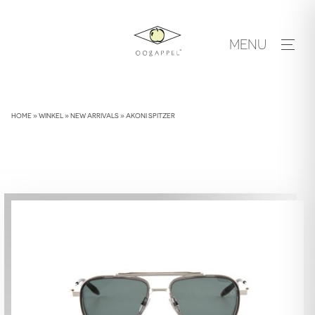
Skip
to
MENU
content
HOME
»
WINKEL
»
NEW ARRIVALS
»
AKONI SPITZER