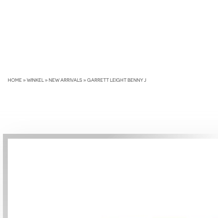
Skip
to
content
HOME
»
WINKEL
»
NEW ARRIVALS
»
GARRETT LEIGHT BENNY J