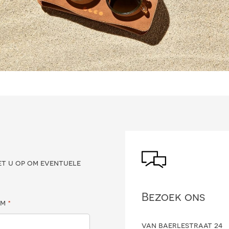
?
et u op om eventuele
Bezoek ons
am
*
van baerlestraat 24